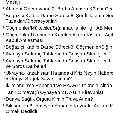
Mesajı
Ahtapot Operasyonu 2: Bartın Amasra Kömür Ocağı 
Boğaziçi Kadife Darbe Süreci-6: Şer İttifakının 
Tuzakları/Operasyonları
Göçmenler/Mülteciler/Sığınmacılar ile İlgili AB M
Göçmenler Üzerinden Kurulan Akrep Kıskacı: Açık 
Kabul Antlaşması
Boğaziçi Kadife Darbe Süreci-3: Göçmenler/Sığı
Avrasya Satranç Tahtasında Çatışan Stratejiler-2:
Avrasya Satranç Tahtasında Çatışan Stratejiler-1:
ve Soros Darbeleri
Ukrayna-Kazakistan Hattındaki Kriz Neyin Haber
5.Dünya Soğuk Savaşının mı?
İklimlendirme Raporları ve HAARP Teknolojisinde
Tanrı Olmaya(!) Oynayan 21. Asrın Firavunları
Dünya Sağlık Örgütü Kimin Truva Atıdır?
Bileşenleri Bilinmeyen Yabancı Kaynaklı Aşılara 
Olmak Değildir!