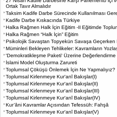
27 Nisan Kadife Darbesine Karşı Parlemento İçi v
Ortak Tavır Almalıdır
Taksim Kadife Darbe Sürecinde Kullanılması Gere
Kadife Darbe Kıskacında Türkiye
Halka Rağmen Halk İçin Eğitim -II Eğitimde Topl
Halka Rağmen “Halk İçin” Eğitim
Psikolojik Savaştan Topyekün Savaşa Geçerke
Müminleri Bekleyen Tehlikeler: Kavramların Yozlaş
'Demokratikleşme Paketi' Üzerine Değerlendirme
İslami Model Oluşturma Zarureti
Toplumsal Çöküşü Önlemek İçin Ne Yapmalıyız?
Toplumsal Kirlenmeye Kur'anî Bakışlar(I)
Toplumsal Kirlenmeye Kur'anî Bakışlar(II)
Toplumsal Kirlenmeye Kur'anî Bakışlar(III)
Toplumsal Kirlenmeye Kur'anî Bakışlar(IV)
Kur’âni Kavramlar Açısından Tefessüh: Fahşâ
Toplumsal Kirlenmeye Kur'anî Bakışlar(V)