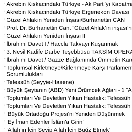
Akrebin Kıskacındaki Türkiye - Ak Parti'yi Kapat
Akrebin Kıskacındaki Türkiye Ergenekon Davası
Güzel Ahlakın Yeniden İnşası/Burhanettin CAN
Prof. Dr. Burhanettin Can, “Güzel Ahlak’ın inşası
Güzel Ahlakın Yeniden İnşası II
İbrahimi Davet I / Haccla Takvayı Kuşanmak
3. Nesil Kadife Darbe Teşebbüsü TAKSİM OP
İbrahimi Davet / Gazze Bağlamında Ümmetin Kardeş
Toplumsal Kirletmeye/Kirlenmeye Karşı Parlament
Sorumlulukları
Tefessüh (Seyyie-Hasene)
Büyük Şeytanın (ABD) Yeni Örümcek Ağları - 1 “Akıl
Toplumları Ve Devletleri Yıkan Hastalık: Tefessüh
Toplumları Ve Devletleri Yıkan Hastalık: Tefessüh
‘Büyük Ortadoğu Projesi’ni Yeniden Düşünmek
‘Ey İman Edenler İslâm’a Girin’
‘Allah’ın İçin Sevip Allah İçin Buğz Etmek’