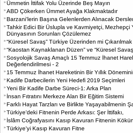
Ümmetin İttifak Yolu Üzerinde Beş Mayın
ABD Çökerken Ümmet Ayağa Klakmaktadır
Barzani’lerin Başına Gelenlerden Alınacak Dersle
Tahkir Edici Bir Üslupla ve Kavmiyetçi, Mezhepçi 
Dünyasının Sorunları Çözülemez
“Küresel Savaş” Türkiye Üzerinden mi Çıkarılmak 
“Kaostan Kaynaklanan Düzen” ve “Küresel Sava
Sosyolojik Savaş Amaçlı 15 Temmuz İhanet Hareke
Değerlendirilmesi - 2
15 Temmuz İhanet Hareketinin Bir Yıllık Dönemini
Kadife Darbecilerin Yeni Hedefi 2019 Seçimleri
Yeni Bir Kadife Darbe Süreci-1: Arka Plan
İnsan Fıtratını Merkeze Alan Bir Eğitim Sistemi
Farklı Hayat Tarzları ve Birlikte Yaşayabilmenin Şa
Türkiye’deki Fitnenin Perde Arkası: Şer İttifakı,
İslâm Coğrafyasını Kasıp Kavuran Fitnenin Kökü
Türkiye’yi Kasıp Kavuran Fitne