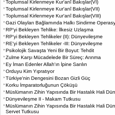
Toplumsal Kirlenmeye Kur'anî Bakışlar(VI)
Toplumsal Kirlenmeye Kur'anî Bakışlar(VII)
Toplumsal Kirlenmeye Kur'anî Bakışlar(VIII)
Gazi Olayları Bağlamında Halkı Sindirme Operasy
RP'yi Bekleyen Tehlike: İlkesiz Uzlaşma
RP'yi Bekleyen Tehlikeler (II): Dünyevileşme
RE'yi Bekleyen Tehlikeler -III: Dünyevileşme
Psikolojik Savaşta Yeni Bir Boyut: Tehdit
Zulme Karşı Mücadelede Bir Süreç: Arınma
Ey İman Edenler Allah'ın İpine Sarılın
Orduyu Kim Yıpratıyor
Türkiye'nin Dengesini Bozan Gizli Güç
Korku İmparatorluğunun Çöküşü
Müslümanın Zihin Yapısında Bir Hastalık Hali Dü
Dünyevileşme II - Makam Tutkusu
Müslümanın Zihin Yapısında Bir Hastalık Hali Düny
Servet Tutkusu