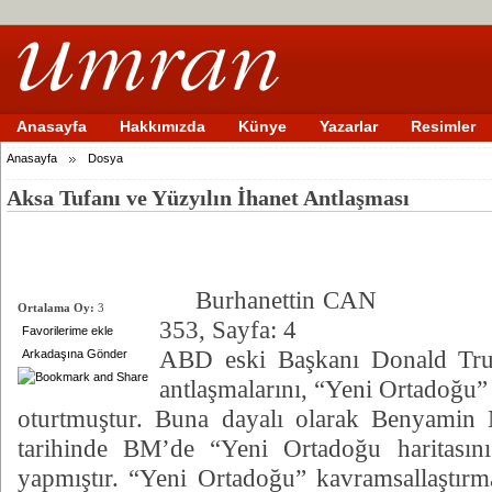
Anasayfa
Hakkımızda
Künye
Yazarlar
Resimler
Anasayfa
Dosya
Aksa Tufanı ve Yüzyılın İhanet Antlaşması
Burhanettin CAN O
Ortalama Oy:
3
353, Sayfa: 4
Favorilerime ekle
ABD eski Başkanı Donald Tr
Arkadaşına Gönder
antlaşmalarını, “Yeni Ortadoğu”
oturtmuştur. Buna dayalı olarak Benyamin
tarihinde BM’de “Yeni Ortadoğu haritasın
yapmıştır. “Yeni Ortadoğu” kavramsallaştırmas