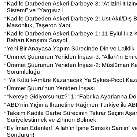
Kadife Darbeden Askeri Darbeye-3: “At İzini İt İzine
Sistemi” ve “Yargısız İ
Kadife Darbeden Askeri Darbeye-2: Üst Akıl/Dış B
Masonluk, Taşeron Yapı
Kadife Darbeden Askeri Darbeye-1: 11 Eylül İkiz 
Baharı Karışımı Sosyol
Yeni Bir Anayasa Yapım Sürecinde Din ve Laiklik
Ümmet Şuurunun Yeniden İnşası-3: “Allah’ın Emre
Ümmet Şuurunun Yeniden İnşası-2: Müslüman Ka
Sorumluluğu
“Ya Kûtü’l-Amâre Kazanacak Ya Sykes-Picot Ka
Ümmet Şuuru’nun Yeniden İnşası
“Nereye Gidiyorsunuz?” 1: “Fabrika Ayarlarına
ABD’nin Yığınla İhanetine Rağmen Türkiye ile AB
Taksim Kadife Darbe Sürecinin Tekrar Seçim Aşa
Suriyeleştirmek ve Zihnen Bölmek
Ey İman Edenler! “Allah’ın İpine Sımsıkı Sarılın” v
Söndürün!