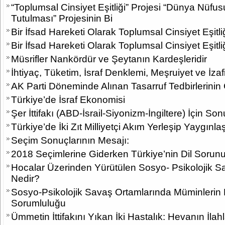
“Toplumsal Cinsiyet Eşitliği” Projesi “Dünya Nüfu
Tutulması” Projesinin Bi
Bir İfsad Hareketi Olarak Toplumsal Cinsiyet Eşitliğ
Bir İfsad Hareketi Olarak Toplumsal Cinsiyet Eşitli
Müsrifler Nankördür ve Şeytanın Kardeşleridir
İhtiyaç, Tüketim, İsraf Denklemi, Meşruiyet ve İzaf
AK Parti Döneminde Alınan Tasarruf Tedbirlerinin 
Türkiye’de İsraf Ekonomisi
Şer İttifakı (ABD-İsrail-Siyonizm-İngiltere) İçin So
Türkiye’de İki Zıt Milliyetçi Akım Yerleşip Yaygınla
Seçim Sonuçlarının Mesajı:
2018 Seçimlerine Giderken Türkiye’nin Dil Sorun
Hocalar Üzerinden Yürütülen Sosyo- Psikolojik S
Nedir?
Sosyo-Psikolojik Savaş Ortamlarında Müminlerin 
Sorumluluğu
Ümmetin İttifakını Yıkan İki Hastalık: Hevanın İlah