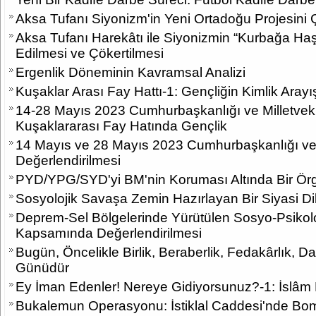
Aksa Tufanı Siyonizm'in Yeni Ortadoğu Projesini 
Aksa Tufanı Harekâtı ile Siyonizmin “Kurbağa Haşl
Edilmesi ve Çökertilmesi
Ergenlik Döneminin Kavramsal Analizi
Kuşaklar Arası Fay Hattı-1: Gençliğin Kimlik Arayı
14-28 Mayıs 2023 Cumhurbaşkanlığı ve Milletvekil
Kuşaklararası Fay Hatında Gençlik
14 Mayıs ve 28 Mayıs 2023 Cumhurbaşkanlığı ve Mi
Değerlendirilmesi
PYD/YPG/SYD'yi BM'nin Koruması Altında Bir Ö
Sosyolojik Savaşa Zemin Hazırlayan Bir Siyasi Di
Deprem-Sel Bölgelerinde Yürütülen Sosyo-Psikol
Kapsamında Değerlendirilmesi
Bugün, Öncelikle Birlik, Beraberlik, Fedakârlık,
Günüdür
Ey İman Edenler! Nereye Gidiyorsunuz?-1: İslâm
Bukalemun Operasyonu: İstiklal Caddesi'nde Bo