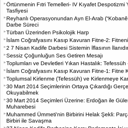
Örtünmenin Fıtri Temelleri- IV Kıyafet Despotizm
Tasfiyesi
Reyhanlı Operasyonundan Ayn El-Arab (“Kobanê
Darbe Süreci
Türban Üzerinden Psikolojik Harp
İslam Coğrafyasını Kasıp Kavuran Fitne-2: Fitnen
2 7 Nisan Kadife Darbesi Sistemin İflasının İlanıdı
Sessiz Çoğunluğun Ses Getiren Mesajı
Toplumları ve Devletleri Yıkan Hastalık: Tefessüh -
İslam Coğrafyasını Kasıp Kavuran Fitne-1: Fitne 
Toplumsal Kirlenme (Tefessüh) ve Kirlenmeye Ka
30 Mart 2014 Seçimlerinin Ortaya Çıkardığı Gerçek:
Okuyabilmek
30 Mart 2014 Seçimleri Üzerine: Erdoğan ile Gül
Muharebesi
Muhammed Ümmeti'nin Birbirini Helak Şekli: Parç
Birbiri ile Savaşma