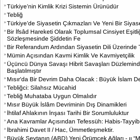
Türkiye’nin Kimlik Krizi Sistemin Ürünüdür
Tebliğ
Türkiye’de Siyasetin Çıkmazları Ve Yeni Bir Siyase
Bir İfsâd Hareketi Olarak Toplumsal Cinsiyet Eşitli
Sözleşmesinde Şiddetin Fe
Bir Referandum Ardından Siyasetin Dili Üzerinde
Mümin Açısından Kavmi Kimlik Ve Kavmiyetçilik
Üçüncü Dünya Savaşı Hibrit Savaşları Düzlemin
Başlatılmıştır
Mısır'da Bir Devrim Daha Olacak : Büyük İslam D
Tebliğci: Silahsız Mücahid
Tebliğ Muhataba Uygun Olmalıdır
Mısır Büyük İslâm Devriminin Dış Dinamikleri
İhtilaf Ahlakının İnşası Tarihi Bir Sorumluluktur
Ana Kavramlar Açısından Tefessüh: Habis-Tayyib
İbrahimi Davet II / Hac, Ümmetleşmektir.
Büyük Şeytanın (ABD) Yeni Örümcek Ağları - ıı “M