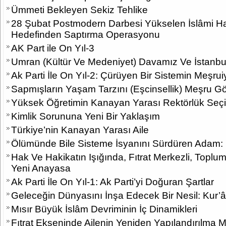
Ümmeti Bekleyen Sekiz Tehlike
28 Şubat Postmodern Darbesi Yükselen İslâmi 
Hedefinden Saptırma Operasyonu
AK Part ile On Yıl-3
Umran (Kültür Ve Medeniyet) Davamız Ve İstanbul’
Ak Parti İle On Yıl-2: Çürüyen Bir Sistemin Meşrui
Sapmışların Yaşam Tarzını (Eşcinsellik) Meşru 
Yüksek Öğretimin Kanayan Yarası Rektörlük Seçi
Kimlik Sorununa Yeni Bir Yaklaşım
Türkiye’nin Kanayan Yarası Aile
Ölümünde Bile Sisteme İsyanını Sürdüren Adam:
Hak Ve Hakikatın Işığında, Fıtrat Merkezli, Topl
Yeni Anayasa
Ak Parti İle On Yıl-1: Ak Parti’yi Doğuran Şartlar
Geleceğin Dünyasını İnşa Edecek Bir Nesil: Kur’
Mısır Büyük İslâm Devriminin İç Dinamikleri
Fıtrat Ekseninde Ailenin Yeniden Yapılandırılma M